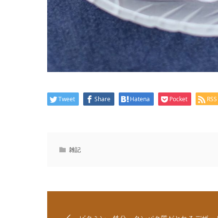
Tweet
Share
Hatena
Pocket
RSS
雑記