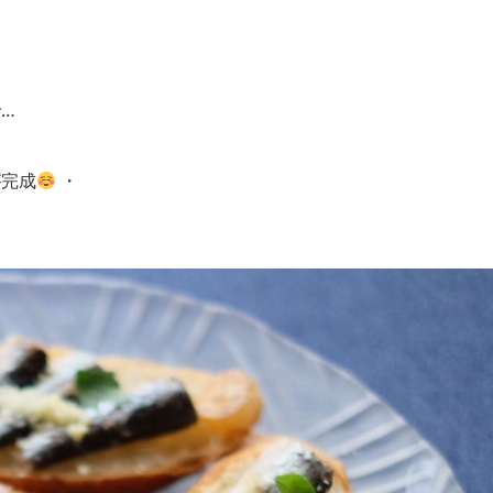
…
が完成
・