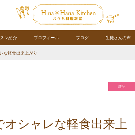
スン紹介
プロフィール
ブログ
生徒さんの声
レな軽食出来上がり
雑記
でオシャレな軽食出来上