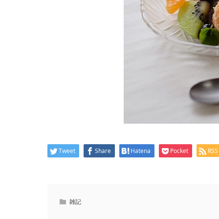
Tweet
Share
Hatena
Pocket
RSS
雑記