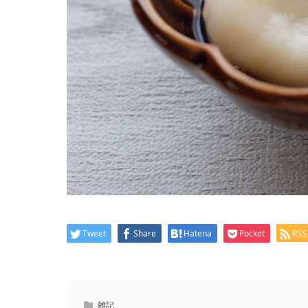
Tweet
Share
Hatena
Pocket
RSS
雑記