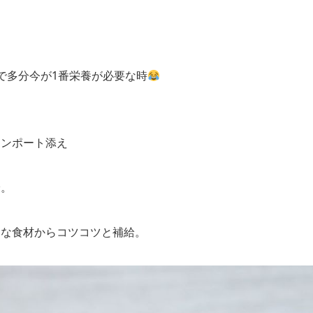
で多分今が1番栄養が必要な時
コンポート添え
給。
んな食材からコツコツと補給。