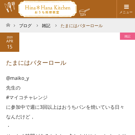
メニュー
ブログ
雑記
たまにはバターロール
ホーム
雑記
2020
APR
15
たまにはバターロール
@maiko_y
先生の
#マイコチャレンジ
に参加中で週に3回以上はおうちパンを焼いている日々
なんだけど，
・