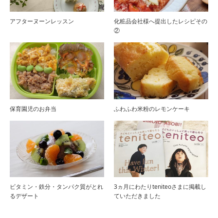
アフターヌーンレッスン
化粧品会社様へ提出したレシピその
②
保育園児のお弁当
ふわふわ米粉のレモンケーキ
ビタミン・鉄分・タンパク質がとれ
3ヵ月にわたりteniteoさまに掲載し
るデザート
ていただきました