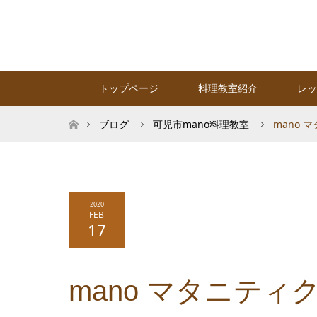
トップページ
料理教室紹介
レッ
ホーム
ブログ
可児市mano料理教室
mano 
2020
FEB
17
mano マタニティ