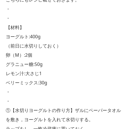
・
・
【材料】
ヨーグルト:400g
（前日に水切りしておく）
卵（M）:2個
グラニュー糖:50g
レモン汁:大さじ1
ベリーミックス:30g
・
・
①【水切りヨーグルトの作り方】ザルにペーパータオル
を敷き，ヨーグルトを入れて水切りする。
ラップをし，一晩冷蔵庫に置いておく。