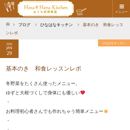
メニュー
ブログ
ひなはなキッチン
基本のき 和食レッス
ホーム
ンレポ
ひなはなキッチン
2020
JAN
29
基本のき 和食レッスンレポ
冬野菜をたくさん使ったメニュー。
ゆずと大根づくしで身体にも優しい
・
お料理初心者さんでも作れちゃう簡単メニュー
・
・