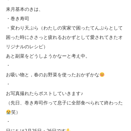
来月基本のきは、
・巻き寿司
・変わり天ぷら（わたしの実家で困ったてんぷらとして
困った時にささっと疲れるおかずとして愛されてきたオ
リジナルのレシピ）
あと副菜をどうしようかなーと考え中。
・
お吸い物と，春のお野菜を使ったおかずかな
・
お写真撮れたらポストしていきます♪
（先日、巻き寿司作って息子に全部食べられて終わった
笑）
・
日にちは2月25日・26日です