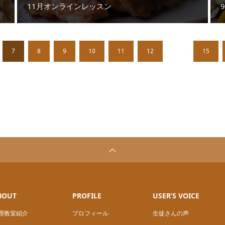
11月オンラインレッスン
7
8
9
10
11
12
…
15
BOUT
PROFILE
USER’S VOICE
理教室紹介
プロフィール
生徒さんの声