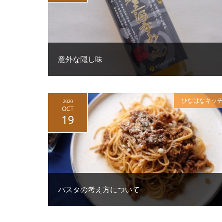
意外な隠し味
ひなはなキッ
2020
OCT
19
パスタの考え方について