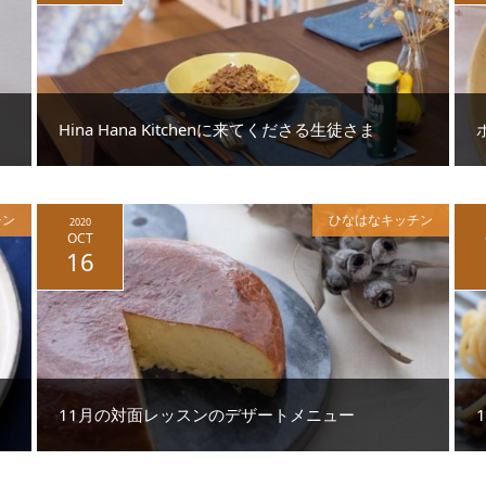
Hina Hana Kitchenに来てくださる生徒さま
チン
ひなはなキッチン
2020
OCT
16
11月の対面レッスンのデザートメニュー