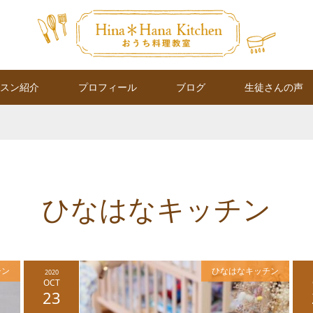
スン紹介
プロフィール
ブログ
生徒さんの声
ひなはなキッチン
チン
ひなはなキッチン
2020
OCT
23