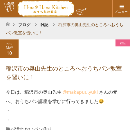
メニュー
ブログ
雑記
稲沢市の奥山先生のところへおうち
ホーム
パン教室を習いに！
雑記
2019
MAY
10
稲沢市の奥山先生のところへおうちパン教室
を習いに！
今日は、稲沢市の奥山先生
@makapuu.yuki
さんの元
へ、おうちパン講座を学びに行ってきました
・
・
手が汚れないパン作り