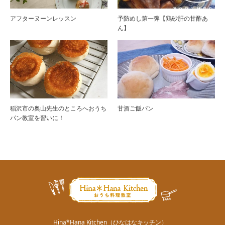
アフターヌーンレッスン
予防めし第一弾【鶏砂肝の甘酢あ
ん】
稲沢市の奥山先生のところへおうち
甘酒ご飯パン
パン教室を習いに！
Hina*Hana Kitchen（ひなはなキッチン）