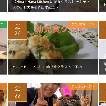
【Hina＊Hana Kitchen 幼児食クラス】 〜お子さ
んのかむ力を引き出す献立〜
教室
ひなはなキッチン
2019
MAY
26
Hina＊Hana Kitchen 幼児食クラスのご案内
ター
ひなはなキッチン
2019
MAY
22