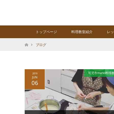
トップページ
料理教室紹介
レッ
ホーム
ブログ
可児市mano料理
2019
JUN
06