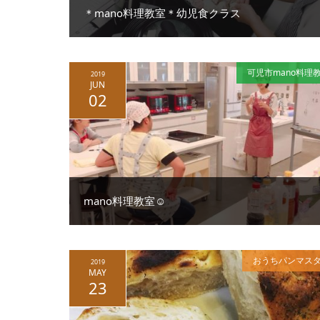
＊mano料理教室＊幼児食クラス
可児市mano料理
2019
JUN
02
mano料理教室☺︎
おうちパンマス
2019
MAY
23