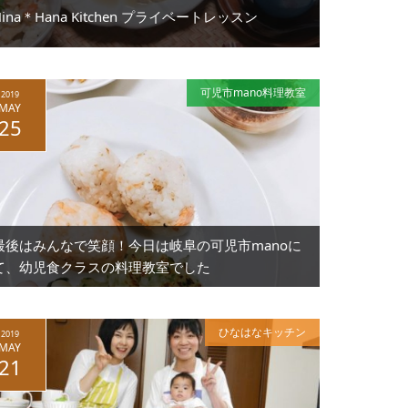
Hina＊Hana Kitchen プライベートレッスン
可児市mano料理教室
2019
MAY
25
最後はみんなで笑顔！今日は岐阜の可児市manoに
て、幼児食クラスの料理教室でした
ひなはなキッチン
2019
MAY
21