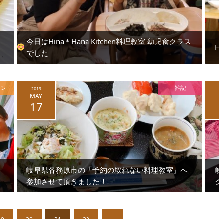
今日はHina＊Hana Kitchen料理教室 幼児食クラス
でした
チン
雑記
2019
MAY
17
岐阜県各務原市の「予約の取れない料理教室」へ
参加させて頂きました！