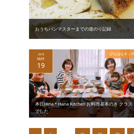
おうちパンマスターまでの道のり記録
ひなはなキッ
2019
MAY
19
本日Hina＊Hana Kitchen お料理基本のき クラス
でした