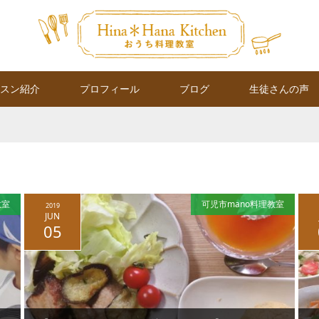
スン紹介
プロフィール
ブログ
生徒さんの声
教室
可児市mano料理教室
2019
JUN
05