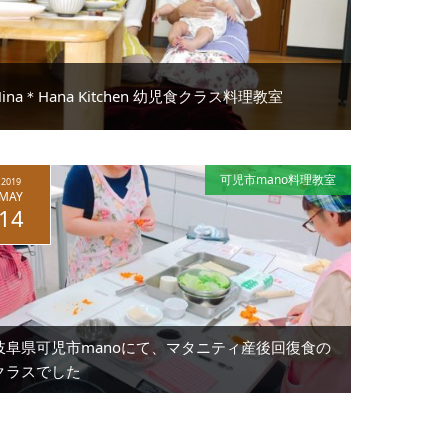
Hina＊Hana Kitchen 幼児食クラス料理教室
可児市mano料理教室
2019
MAY
14
岐阜県可児市manoにて、マタニティ産後回復食の
クラスでした