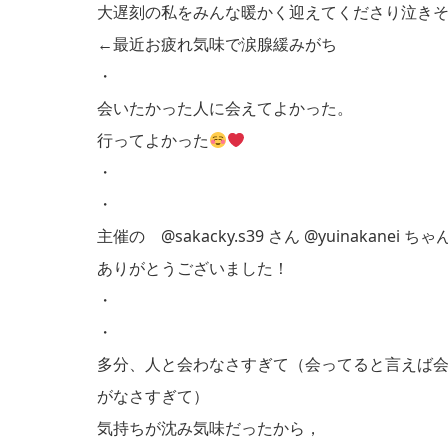
大遅刻の私をみんな暖かく迎えてくださり泣き
←最近お疲れ気味で涙腺緩みがち
・
会いたかった人に会えてよかった。
行ってよかった
・
・
主催の @sakacky.s39 さん @yuinakanei ちゃ
ありがとうございました！
・
・
多分、人と会わなさすぎて（会ってると言えば
がなさすぎて）
気持ちが沈み気味だったから，