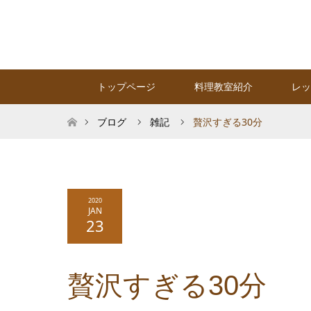
トップページ
料理教室紹介
レッ
ホーム
ブログ
雑記
贅沢すぎる30分
2020
JAN
23
贅沢すぎる30分