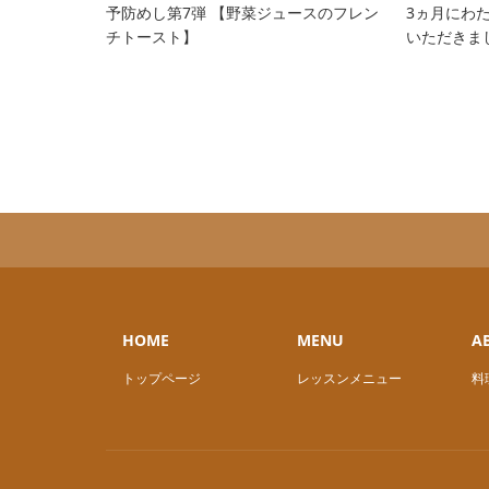
予防めし第7弾 【野菜ジュースのフレン
3ヵ月にわた
チトースト】
いただきま
HOME
MENU
A
トップページ
レッスンメニュー
料