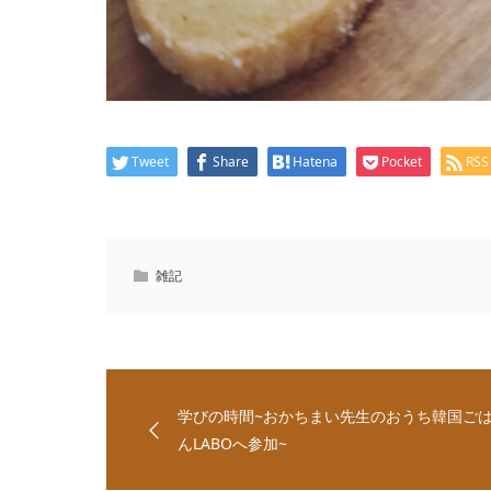
Tweet
Share
Hatena
Pocket
RSS
雑記
学びの時間~おかちまい先生のおうち韓国ご
んLABOへ参加~